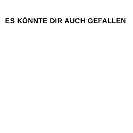
Pinterest
hinzu
ES KÖNNTE DIR AUCH GEFALLEN
Balaclava Damen
Kaschmir
Regeneriert
€77,00