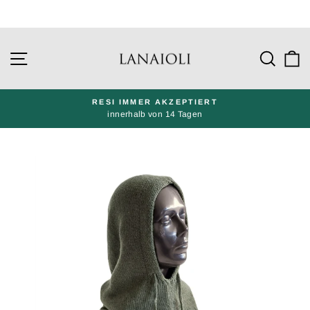
Gehe
direkt
Seitennavigation
Such
W
zu
den
Inhalten
RESI IMMER AKZEPTIERT
innerhalb von 14 Tagen
Präsentation
pausieren