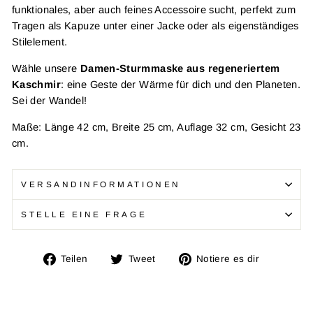
funktionales, aber auch feines Accessoire sucht, perfekt zum
Tragen als Kapuze unter einer Jacke oder als eigenständiges
Stilelement.
Wähle unsere
Damen-Sturmmaske aus regeneriertem
Kaschmir
: eine Geste der Wärme für dich und den Planeten.
Sei der Wandel!
Maße: Länge
42 cm, Breite 25 cm, Auflage 32 cm, Gesicht 23
cm.
VERSANDINFORMATIONEN
STELLE EINE FRAGE
Auf
Twitta
Füge
Teilen
Tweet
Notiere es dir
Facebook
auf
einen
teilen
Twitter
Pin
auf