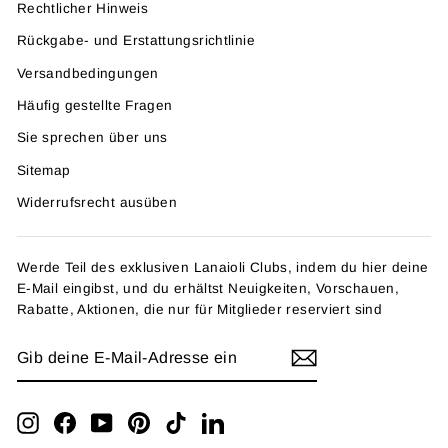
Rechtlicher Hinweis
Rückgabe- und Erstattungsrichtlinie
Versandbedingungen
Häufig gestellte Fragen
Sie sprechen über uns
Sitemap
Widerrufsrecht ausüben
Werde Teil des exklusiven Lanaioli Clubs, indem du hier deine
E-Mail eingibst, und du erhältst Neuigkeiten, Vorschauen,
Rabatte, Aktionen, die nur für Mitglieder reserviert sind
GIB
ANMELDEN
DEINE
E-
MAIL-
ADRESSE
Instagram
Facebook
YouTube
Pinterest
TikTok
LinkedIn
EIN