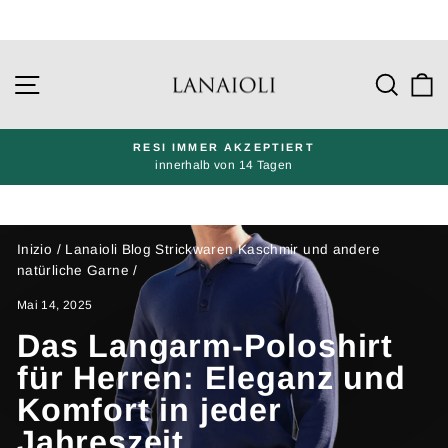
Gehe
direkt
Seitennavigation
Such
W
zu
den
Inhalten
RESI IMMER AKZEPTIERT
innerhalb von 14 Tagen
Präsentation
pausieren
Inizio
/
Lanaioli Blog Strickwaren Kaschmir und andere
natürliche Garne
/
Mai 14, 2025
Das Langarm-Poloshirt
für Herren: Eleganz und
Komfort in jeder
Jahreszeit