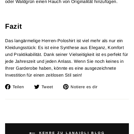
oder Waldgrün einen Hauch von Originalität hinzufügen.
Fazit
Das langärmelige Herren-Poloshirt ist viel mehr als nur ein
Kleidungsstück: Es ist eine Synthese aus Eleganz, Komfort
und Praktikabilität. Dank seiner Vielseitigkeit ist es perfekt für
jede Jahreszeit und jeden Anlass. Wenn Sie noch keines in
Ihrer Garderobe haben, könnte es eine ausgezeichnete
Investition für einen zeitlosen Stil sein!
Auf
Twitta
Füge
Teilen
Tweet
Notiere es dir
Facebook
auf
einen
teilen
Twitter
Pin
auf
Pinterest
hinzu
KEHRE ZU LANAIOLI BLOG