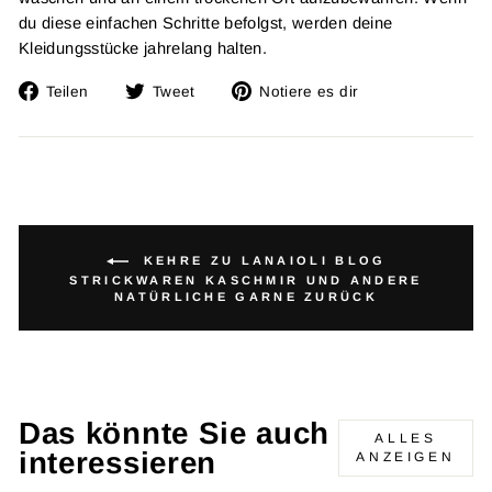
du diese einfachen Schritte befolgst, werden deine
Kleidungsstücke jahrelang halten.
Auf
Twitta
Füge
Teilen
Tweet
Notiere es dir
Facebook
auf
einen
teilen
Twitter
Pin
auf
Pinterest
hinzu
KEHRE ZU LANAIOLI BLOG
STRICKWAREN KASCHMIR UND ANDERE
NATÜRLICHE GARNE ZURÜCK
Das könnte Sie auch
ALLES
interessieren
ANZEIGEN