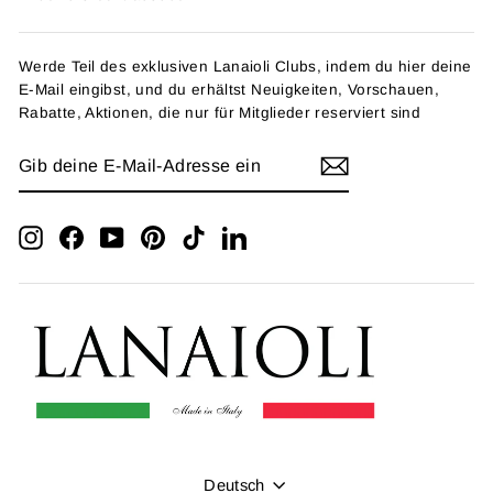
Werde Teil des exklusiven Lanaioli Clubs, indem du hier deine
E-Mail eingibst, und du erhältst Neuigkeiten, Vorschauen,
Rabatte, Aktionen, die nur für Mitglieder reserviert sind
GIB
ANMELDEN
DEINE
E-
MAIL-
ADRESSE
Instagram
Facebook
YouTube
Pinterest
TikTok
LinkedIn
EIN
Sprache
Deutsch