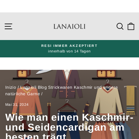
Gehe
direkt
Seitennavigation
Such
W
zu
den
Inhalten
RESI IMMER AKZEPTIERT
innerhalb von 14 Tagen
Präsentation
pausieren
Inizio
/
Lanaioli Blog Strickwaren Kaschmir und andere
natürliche Garne
/
Mai 31, 2024
Wie man einen Kaschmir-
und Seidencardigan am
besten trägt