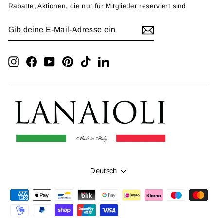
Rabatte, Aktionen, die nur für Mitglieder reserviert sind
GIB
ANMELDEN
DEINE
E-
MAIL-
ADRESSE
Instagram
Facebook
YouTube
Pinterest
TikTok
LinkedIn
EIN
Sprache
Deutsch