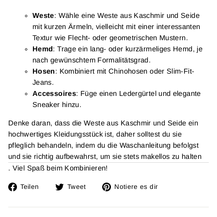
Weste
: Wähle eine Weste aus Kaschmir und Seide
mit kurzen Ärmeln, vielleicht mit einer interessanten
Textur wie Flecht- oder geometrischen Mustern.
Hemd
: Trage ein lang- oder kurzärmeliges Hemd, je
nach gewünschtem Formalitätsgrad.
Hosen
: Kombiniert mit Chinohosen oder Slim-Fit-
Jeans.
Accessoires
: Füge einen Ledergürtel und elegante
Sneaker hinzu.
Denke daran, dass die Weste aus Kaschmir und Seide ein
hochwertiges Kleidungsstück ist, daher solltest du sie
pfleglich behandeln, indem du die Waschanleitung befolgst
und sie richtig aufbewahrst, um sie stets makellos zu halten
. Viel Spaß beim Kombinieren!
Auf
Twitta
Füge
Teilen
Tweet
Notiere es dir
Facebook
auf
einen
teilen
Twitter
Pin