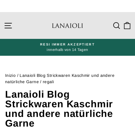
Gehe
direkt
Seitennavigation
Such
W
zu
den
Inhalten
RESI IMMER AKZEPTIERT
innerhalb von 14 Tagen
Präsentation
pausieren
Inizio
/
Lanaioli Blog Strickwaren Kaschmir und andere
natürliche Garne
/
regali
Lanaioli Blog
Strickwaren Kaschmir
und andere natürliche
Garne