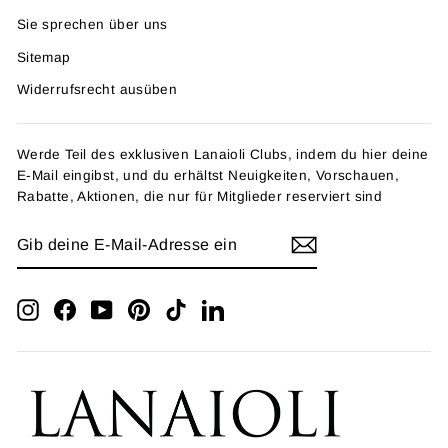
Sie sprechen über uns
Sitemap
Widerrufsrecht ausüben
Werde Teil des exklusiven Lanaioli Clubs, indem du hier deine
E-Mail eingibst, und du erhältst Neuigkeiten, Vorschauen,
Rabatte, Aktionen, die nur für Mitglieder reserviert sind
GIB
ANMELDEN
DEINE
E-
MAIL-
ADRESSE
Instagram
Facebook
YouTube
Pinterest
TikTok
LinkedIn
EIN