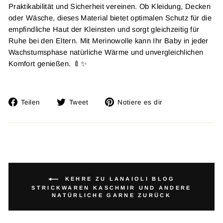
Praktikabilität und Sicherheit vereinen. Ob Kleidung, Decken
oder Wäsche, dieses Material bietet optimalen Schutz für die
empfindliche Haut der Kleinsten und sorgt gleichzeitig für
Ruhe bei den Eltern. Mit Merinowolle kann Ihr Baby in jeder
Wachstumsphase natürliche Wärme und unvergleichlichen
Komfort genießen. 🍼✨
Auf
Twitta
Füge
Teilen
Tweet
Notiere es dir
Facebook
auf
einen
teilen
Twitter
Pin
auf
Pinterest
hinzu
KEHRE ZU LANAIOLI BLOG
STRICKWAREN KASCHMIR UND ANDERE
NATÜRLICHE GARNE ZURÜCK