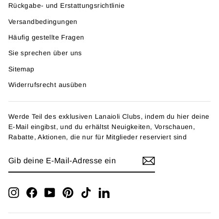
Rückgabe- und Erstattungsrichtlinie
Versandbedingungen
Häufig gestellte Fragen
Sie sprechen über uns
Sitemap
Widerrufsrecht ausüben
Werde Teil des exklusiven Lanaioli Clubs, indem du hier deine
E-Mail eingibst, und du erhältst Neuigkeiten, Vorschauen,
Rabatte, Aktionen, die nur für Mitglieder reserviert sind
GIB
ANMELDEN
DEINE
E-
MAIL-
ADRESSE
Instagram
Facebook
YouTube
Pinterest
TikTok
LinkedIn
EIN