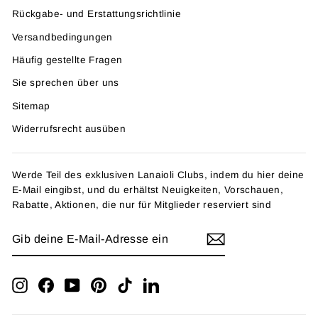
Rückgabe- und Erstattungsrichtlinie
Versandbedingungen
Häufig gestellte Fragen
Sie sprechen über uns
Sitemap
Widerrufsrecht ausüben
Werde Teil des exklusiven Lanaioli Clubs, indem du hier deine
E-Mail eingibst, und du erhältst Neuigkeiten, Vorschauen,
Rabatte, Aktionen, die nur für Mitglieder reserviert sind
GIB
ANMELDEN
DEINE
E-
MAIL-
ADRESSE
Instagram
Facebook
YouTube
Pinterest
TikTok
LinkedIn
EIN