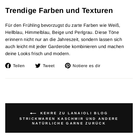
Trendige Farben und Texturen
Für den Frühling bevorzugst du zarte Farben wie Weiß,
Hellblau, Himmelblau, Beige und Perlgrau. Diese Töne
erinnern nicht nur an die Jahreszeit, sondern lassen sich
auch leicht mit jeder Garderobe kombinieren und machen
deine Looks frisch und modern.
Auf
Twitta
Füge
Teilen
Tweet
Notiere es dir
Facebook
auf
einen
teilen
Twitter
Pin
auf
Pinterest
hinzu
KEHRE ZU LANAIOLI BLOG
STRICKWAREN KASCHMIR UND ANDERE
NATÜRLICHE GARNE ZURÜCK