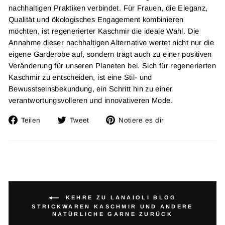
nachhaltigen Praktiken verbindet. Für Frauen, die Eleganz,
Qualität und ökologisches Engagement kombinieren
möchten, ist regenerierter Kaschmir die ideale Wahl. Die
Annahme dieser nachhaltigen Alternative wertet nicht nur die
eigene Garderobe auf, sondern trägt auch zu einer positiven
Veränderung für unseren Planeten bei. Sich für regenerierten
Kaschmir zu entscheiden, ist eine Stil- und
Bewusstseinsbekundung, ein Schritt hin zu einer
verantwortungsvolleren und innovativeren Mode.
Auf
Twitta
Füge
Teilen
Tweet
Notiere es dir
Facebook
auf
einen
teilen
Twitter
Pin
auf
Pinterest
hinzu
KEHRE ZU LANAIOLI BLOG
STRICKWAREN KASCHMIR UND ANDERE
NATÜRLICHE GARNE ZURÜCK