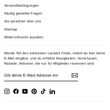
Versandbedingungen
Häufig gestellte Fragen
Sie sprechen über uns
Sitemap
Widerrufsrecht ausüben
Werde Teil des exklusiven Lanaioli Clubs, indem du hier deine
E-Mail eingibst, und du erhältst Neuigkeiten, Vorschauen,
Rabatte, Aktionen, die nur für Mitglieder reserviert sind
GIB
ANMELDEN
DEINE
E-
MAIL-
ADRESSE
Instagram
Facebook
YouTube
Pinterest
TikTok
LinkedIn
EIN